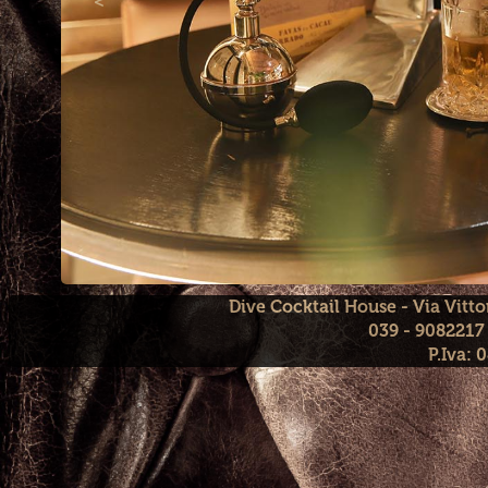
<
Dive Cocktail House - Via Vit
039 - 908221
P.Iva: